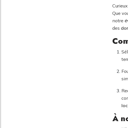
Curieux
Que vou
notre
é
des
don
Com
Sél
ter
Fou
sim
Re
co
loc
À no