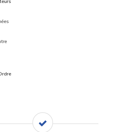
teurs
nées
otre
’Ordre