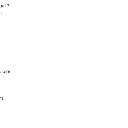
uel ?
n,
,
laire
ns