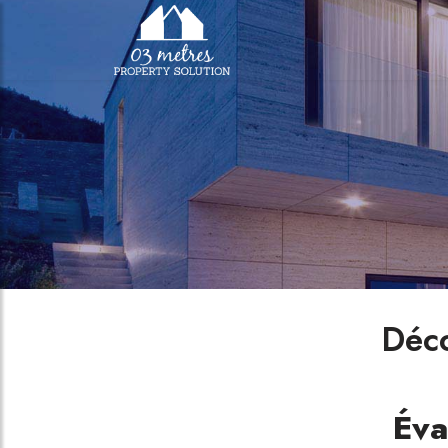
Déco
Éva