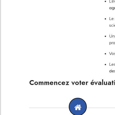
L’é
ag
Le 
sci
Un
pro
Vo
Les
de
Commencez voter évaluat