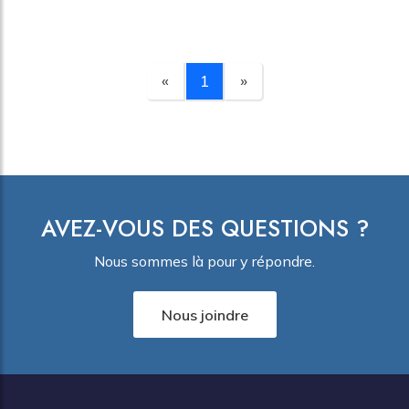
litige. Mais face aux nombreuses informations, une
question revient souvent : le fameux "formulaire
bleu" du TAL est-il obligatoire ? Cet article vous
«
1
»
guide pas à pas pour comprendre les obligations
légales et faire les meilleurs choix pour gérer votre
patrimoine.
AVEZ-VOUS DES QUESTIONS ?
Nous sommes là pour y répondre.
Nous joindre