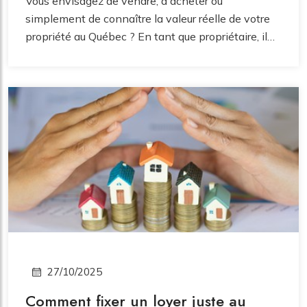
Vous envisagez de vendre, d'acheter ou
simplement de connaître la valeur réelle de votre
propriété au Québec ? En tant que propriétaire, il
est naturel de se demander comment un
évaluateur agréé arrive à un chiffre précis.
Contrairement à une simple estimation en ligne,
l'évaluation professionnelle est un processus
rigoureux, encadré par l'Ordre des évaluateurs
agréés du Québec (OEAQ).
27/10/2025
Comment fixer un loyer juste au