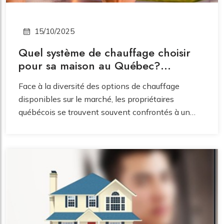
15/10/2025
Quel système de chauffage choisir
pour sa maison au Québec?
Thermopompe, fournaise ou
Face à la diversité des options de chauffage
climatiseur mural - Le guide complet.
disponibles sur le marché, les propriétaires
québécois se trouvent souvent confrontés à un
dilemme complexe. Ce guide technique et actualisé
vous aide à choisir le système optimal pour votre
résidence, en tenant compte du climat québécois,
des subventions gouvernementales et de votre
situation particulière.