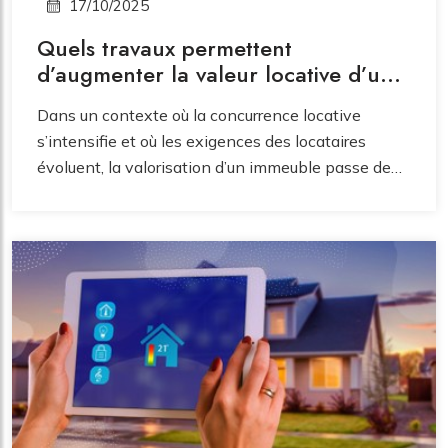
17/10/2025
Quels travaux permettent
d’augmenter la valeur locative d’un
immeuble ?
Dans un contexte où la concurrence locative
s’intensifie et où les exigences des locataires
évoluent, la valorisation d’un immeuble passe de
plus en plus par la qualité des travaux entrepris.
Qu’il s’agisse d’améliorer le confort, de réduire la
consommation énergétique ou de moderniser les
équipements, certains investissements ciblés
permettent d’augmenter significativement la
valeur locative d’un bien. Identifier les travaux les
plus pertinents constitue donc un levier essentiel
pour optimiser la rentabilité et pérenniser le
patrimoine immobilier du propriétaire.