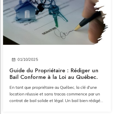
une diligence raisonnable rigoureuse est
indispensable. Cet article vous guide à travers les
inspections physiques et légales cruciales à
effectuer avant d'engager votre avenir dans un
nouveau bien immobilier.
01/10/2025
Guide du Propriétaire : Rédiger un
Bail Conforme à la Loi au Québec.
En tant que propriétaire au Québec, la clé d'une
location réussie et sans tracas commence par un
contrat de bail solide et légal. Un bail bien rédigé
protège vos droits, définit clairement les attentes
des deux parties et sert de référence en cas de