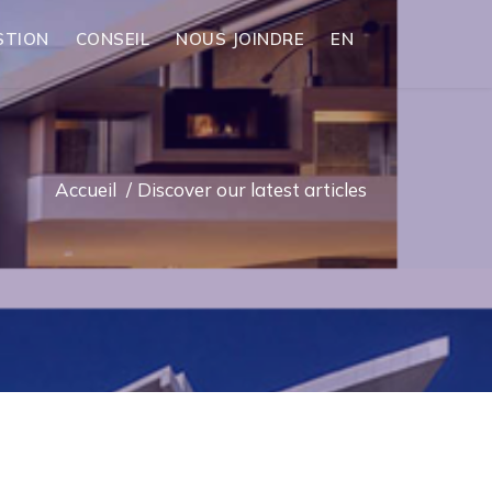
STION
CONSEIL
NOUS JOINDRE
EN
Accueil
/
Discover our latest articles