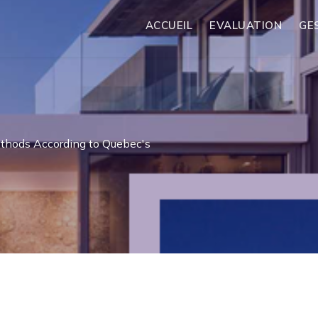
ACCUEIL
EVALUATION
GE
thods According to Quebec's