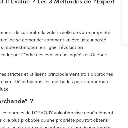
-Il Évalué ? Les 3 Méthodes de l'Expert
ment de connaître la valeur réelle de votre propriété
 naturel de se demander comment un évaluateur agréé
 simple estimation en ligne, l'évaluation
ncadré par l'Ordre des évaluateurs agréés du Québec
es strictes et utilisent principalement trois approches
'un bien. Décortiquons ces méthodes pour comprendre
luée.
Marchande" ?
on les normes de l'OEAQ, l'évaluation vise généralement
prix le plus probable qu'une propriété pourrait obtenir
ence loyale, entre un acheteur et un vendeur informés