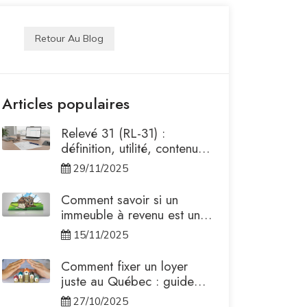
Retour Au Blog
Articles populaires
Relevé 31 (RL-31) :
définition, utilité, contenu
et impacts fiscaux pour
29/11/2025
locataires et propriétaires
Comment savoir si un
immeuble à revenu est une
bonne affaire ?
15/11/2025
Comment fixer un loyer
juste au Québec : guide
complet pour propriétaires.
27/10/2025